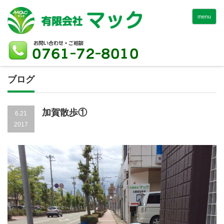
menu
ブログ
加賀散歩①
6.21
2017