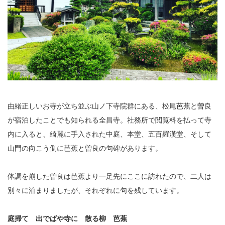
由緒正しいお寺が立ち並ぶ山ノ下寺院群にある、松尾芭蕉と曽良
が宿泊したことでも知られる全昌寺。社務所で閲覧料を払って寺
内に入ると、綺麗に手入された中庭、本堂、五百羅漢堂、そして
山門の向こう側に芭蕉と曽良の句碑があります。
体調を崩した曽良は芭蕉より一足先にここに訪れたので、二人は
別々に泊まりましたが、それぞれに句を残しています。
庭掃て 出でばや寺に 散る柳 芭蕉