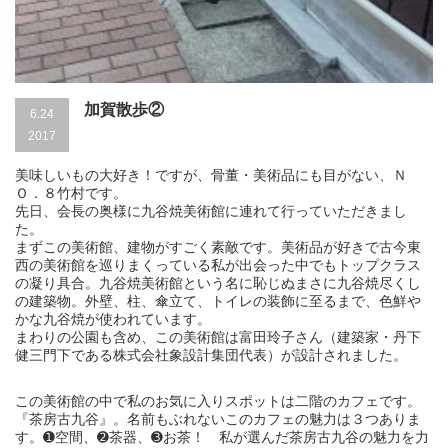
加賀散歩②
6.24
2017
美味しいもの大好き！ですが、骨董・美術品にも目がない、Ｎ
Ｏ．８竹村です。
先日、会長の奥様に九谷焼美術館に連れて行っていただきまし
た。
まずこの美術館、建物がすごく素敵です。美術品が好きで古今東
西の美術館を巡りまくっている私が出会った中でもトップクラス
の凝り具合。九谷焼美術館という名に恥じぬまさに九谷焼尽くし
の建築物。外壁、柱、傘立て、トイレの装飾に至るまで、色鮮や
かな九谷焼が使われています。
まわりの公園も含め、この美術館は富田玲子さん（建築家・丹下
健三門下である株式会社象設計集団代表）が設計されました。
この美術館の中で私のお気に入りスポットは二階のカフェです。
『茶房古九谷』。名前もぶれないこのカフェの魅力は３つありま
す。➊空間、➋茶器、➌お茶！ 私が選んだ茶房古九谷の魅力を力